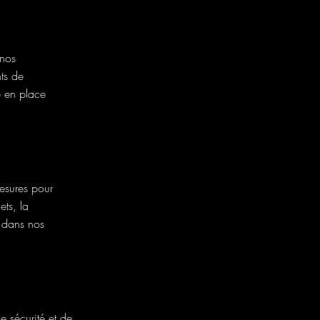
 nos
ts de
e en place
esures pour
ets, la
s dans nos
 sécurité et de