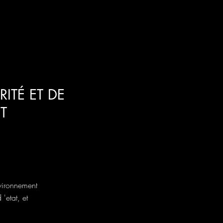
ITÉ ET DE
T
vironnement
'etat, et