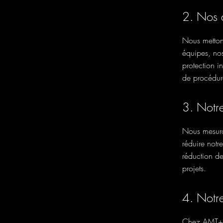
2. Nos 
Nous metton
équipes, nos
protection i
de procédur
3. Notr
Nous mesuro
réduire notr
réduction d
projets.
4. Notr
Chez AMT+, 